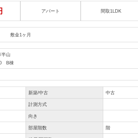
円
アパート
間取
1LDK
敷金1ヶ月
市半山
0 B棟
新築/中古
中古
計測方式
向き
部屋階数
階