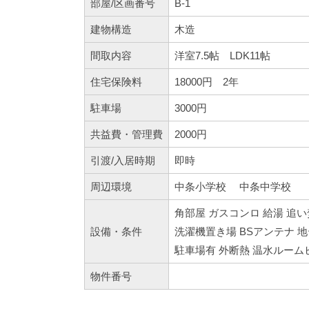
部屋/区画番号
B-1
建物構造
木造
間取内容
洋室7.5帖 LD
住宅保険料
18000円 2年
駐車場
3000円
共益費・管理費
2000円
引渡/入居時期
即時
周辺環境
中条小学校 中条中学校
角部屋 ガスコンロ 給湯 追
設備・条件
洗濯機置き場 BSアンテナ 
駐車場有 外断熱 温水ルー
物件番号