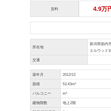
4.9万
賃料
新潟県胎内
所在地
エルウッド1
交通
築年月
2012/12
面積
53.43m²
バルコニー
m²
建物階数
地上2階