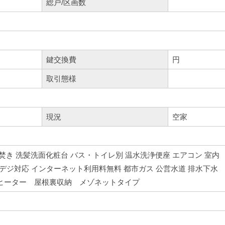
総戸/区画数
K11帖
鍵交換費
円
取引態様
現況
空家
い焚き 洗髪洗面化粧台 バス・トイレ別 温水洗浄便座 エアコン 室内
地デジ対応 インターネット利用料無料 都市ガス 公営水道 排水下水
ムヒーター 屋根裏収納 メゾネットタイプ