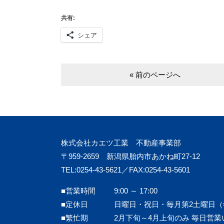
共有:
シェア
« 前のページへ
株式会社カエツ工業 不動産事業部
〒959-2659 新潟県胎内市あかね町27-12
TEL:0254-43-5621／FAX:0254-43-5601
■営業時間
9:00 ～ 17:00
■定休日
日曜日・祝日・毎月第2土曜日（
■繁忙期
2月下旬～4月上旬のみ 毎日営