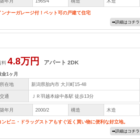
築年月
1965/4
構造
木造
インナーガレージ付！ペット可の戸建て住宅
4.8万円
アパート
2DK
賃料
敷金
1ヶ月
所在地
新潟県胎内市 大川町15-48
交通
ＪＲ羽越本線中条駅 徒歩13分
築年月
2000/2
構造
木造
コンビニ・ドラッグストアもすぐ近く買い物に便利な好立地。