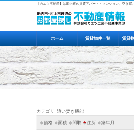
【カエツ不動産】は胎内市の賃貸アパート・マンション、空き家
ホーム
賃貸物件一覧
賃貸
カテゴリ: 追い焚き機能
価格
面積
間取
住所
築年月