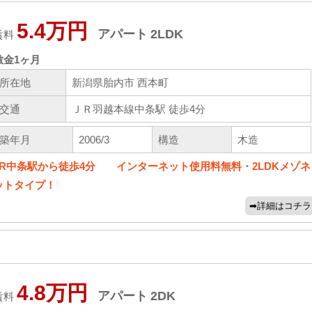
5.4万円
アパート
2LDK
賃料
敷金
1ヶ月
所在地
新潟県胎内市 西本町
交通
ＪＲ羽越本線中条駅 徒歩4分
築年月
2006/3
構造
木造
JR中条駅から徒歩4分 インターネット使用料無料・2LDKメゾネ
ットタイプ！
4.8万円
アパート
2DK
賃料