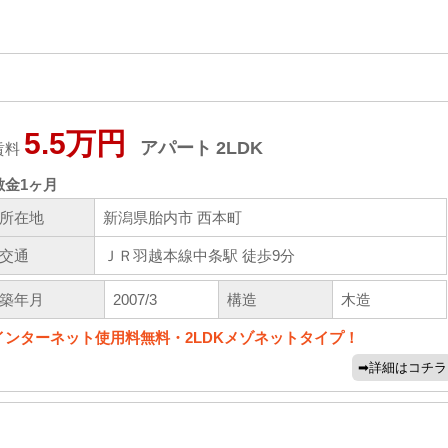
5.5万円
アパート
2LDK
賃料
敷金
1ヶ月
所在地
新潟県胎内市 西本町
交通
ＪＲ羽越本線中条駅 徒歩9分
築年月
2007/3
構造
木造
インターネット使用料無料・2LDKメゾネットタイプ！