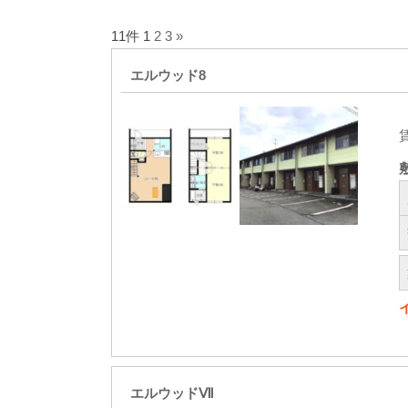
11件
1
2
3
»
エルウッド8
エルウッドⅦ