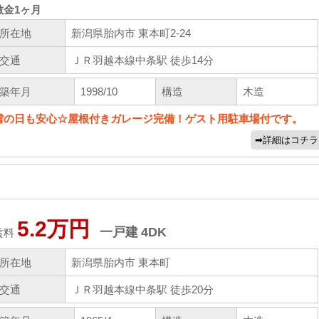
敷金
1ヶ月
所在地
新潟県胎内市 東本町2-24
交通
ＪＲ羽越本線中条駅 徒歩14分
築年月
1998/10
構造
木造
雪の日も安心☆屋根付きガレージ完備！ゲスト用駐車場付です。
5.2万円
一戸建
4DK
賃料
所在地
新潟県胎内市 東本町
交通
ＪＲ羽越本線中条駅 徒歩20分