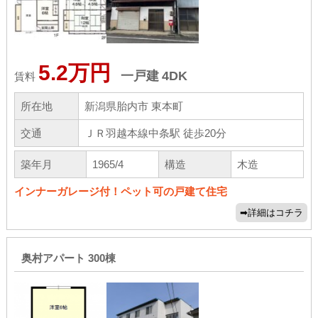
5.2万円
一戸建
4DK
賃料
所在地
新潟県胎内市 東本町
交通
ＪＲ羽越本線中条駅 徒歩20分
築年月
1965/4
構造
木造
インナーガレージ付！ペット可の戸建て住宅
奥村アパート 300棟