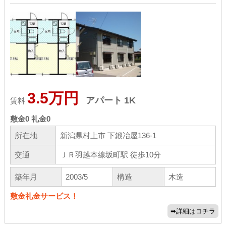
3.5万円
アパート
1K
賃料
敷金
0
礼金
0
所在地
新潟県村上市 下鍛冶屋136-1
交通
ＪＲ羽越本線坂町駅 徒歩10分
築年月
2003/5
構造
木造
敷金礼金サービス！