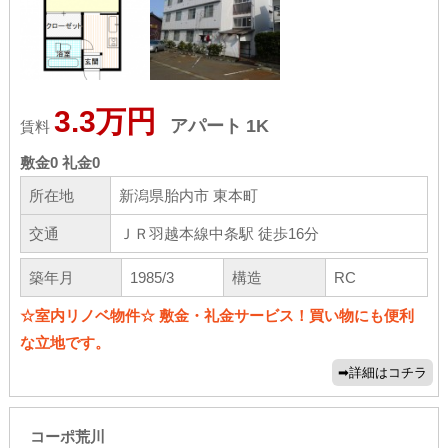
3.3万円
アパート
1K
賃料
敷金
0
礼金
0
所在地
新潟県胎内市 東本町
交通
ＪＲ羽越本線中条駅 徒歩16分
築年月
1985/3
構造
RC
☆室内リノベ物件☆ 敷金・礼金サービス！買い物にも便利
な立地です。
コーポ荒川