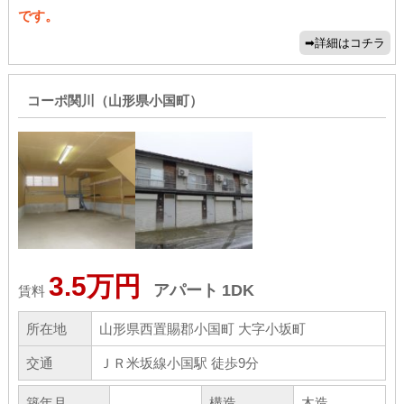
です。
コーポ関川（山形県小国町）
3.5万円
アパート
1DK
賃料
所在地
山形県西置賜郡小国町 大字小坂町
交通
ＪＲ米坂線小国駅 徒歩9分
築年月
構造
木造