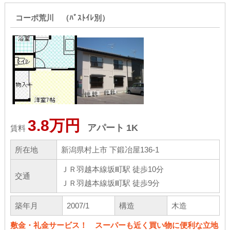
コーポ荒川 （ﾊﾞｽﾄｲﾚ別）
3.8万円
アパート
1K
賃料
所在地
新潟県村上市 下鍛冶屋136-1
ＪＲ羽越本線坂町駅 徒歩10分
交通
ＪＲ羽越本線坂町駅 徒歩9分
築年月
2007/1
構造
木造
敷金・礼金サービス！ スーパーも近く買い物に便利な立地