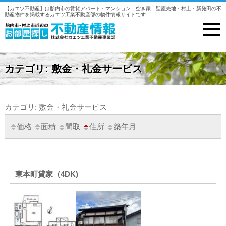
【カエツ不動産】は胎内市の賃貸アパート・マンション、空き家、聖籠売地・村上・新発田の不
動産物件を掲載するカエツ工業不動産部の物件情報サイトです
カテゴリ: 敷金・礼金サービス
カテゴリ: 敷金・礼金サービス
価格
面積
間取
住所
築年月
東本町貸家（4DK)