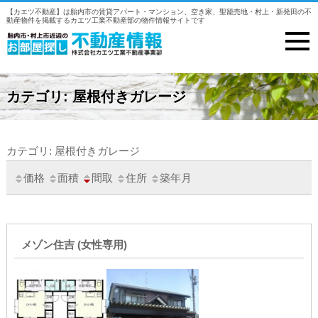
【カエツ不動産】は胎内市の賃貸アパート・マンション、空き家、聖籠売地・村上・新発田の不
動産物件を掲載するカエツ工業不動産部の物件情報サイトです
カテゴリ: 屋根付きガレージ
カテゴリ: 屋根付きガレージ
価格
面積
間取
住所
築年月
メゾン住吉 (女性専用)