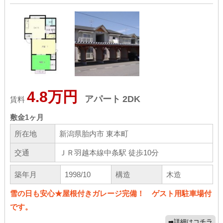
4.8万円
アパート
2DK
賃料
敷金
1ヶ月
所在地
新潟県胎内市 東本町
交通
ＪＲ羽越本線中条駅 徒歩10分
築年月
1998/10
構造
木造
雪の日も安心★屋根付きガレージ完備！ ゲスト用駐車場付
です。