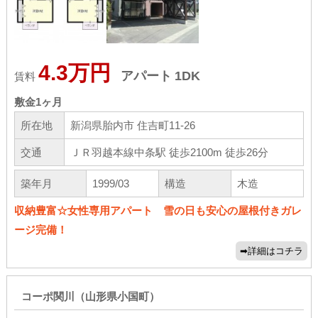
4.3万円
アパート
1DK
賃料
敷金
1ヶ月
所在地
新潟県胎内市 住吉町11-26
交通
ＪＲ羽越本線中条駅 徒歩2100m 徒歩26分
築年月
1999/03
構造
木造
収納豊富☆女性専用アパート 雪の日も安心の屋根付きガレ
ージ完備！
コーポ関川（山形県小国町）