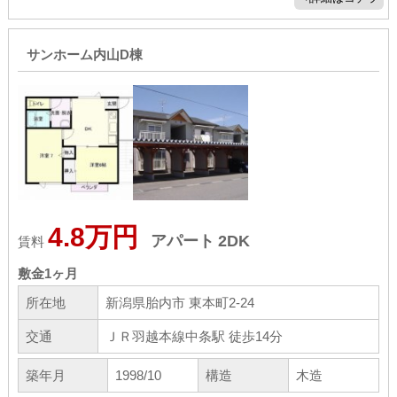
サンホーム内山D棟
4.8万円
アパート
2DK
賃料
敷金
1ヶ月
所在地
新潟県胎内市 東本町2-24
交通
ＪＲ羽越本線中条駅 徒歩14分
築年月
1998/10
構造
木造