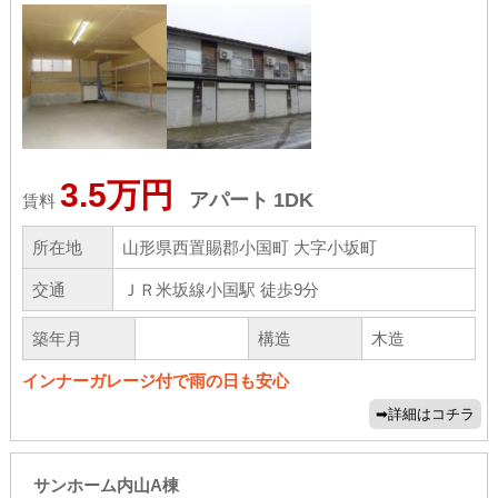
3.5万円
アパート
1DK
賃料
所在地
山形県西置賜郡小国町 大字小坂町
交通
ＪＲ米坂線小国駅 徒歩9分
築年月
構造
木造
インナーガレージ付で雨の日も安心
サンホーム内山A棟