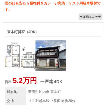
雪の日も安心☆屋根付きガレージ完備！ゲスト用駐車場付で
す。
東本町貸家（4DK)
5.2万円
一戸建
4DK
賃料
所在地
新潟県胎内市 東本町
交通
ＪＲ羽越本線中条駅 徒歩20分